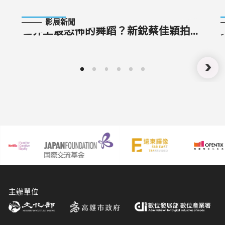
2022-08-09
影展新聞
世界上最恐怖的舞蹈？新銳蔡佳穎拍
《屍舞》 柯孟融驚悚加持 屍體、雞
雞、驗孕棒 雄影攜手公視 推出雄成人
短片「轉大人」
主辦單位