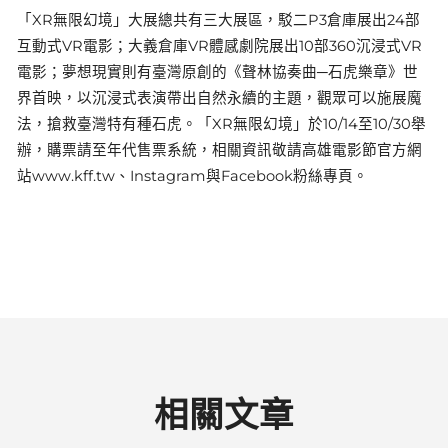
「XR無限幻境」大展總共有三大展區，駁二P3倉庫展出24部
互動式VR電影；大義倉庫VR體感劇院展出10部360沉浸式VR
電影；夢想現實則有臺灣原創的《聲林協奏曲─石虎樂章》世
界首映，以沉浸式表演帶出自然永續的主題，觀眾可以施展魔
法，搶救臺灣特有種石虎。「XR無限幻境」於10/14至10/30舉
辦，購票請至年代售票系統，相關資訊敬請高雄電影節官方網
站www.kff.tw、Instagram與Facebook粉絲專頁。
相關文章