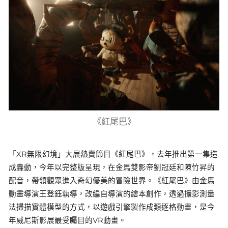
《紅尾巴》
「XR無限幻境」大展熱賣節目《紅尾巴》，去年推出第一集造
成轟動，今年以完整版呈現，在金馬雙影帝劉冠廷和陳竹昇的
配音，帶領觀眾進入奇幻優美的冒險世界。《紅尾巴》由金馬
動畫導演王登鈺執導，改編自導演的繪本創作，透過攝影測量
法掃描實體模型的方式，以遊戲引擎製作成類逐格動畫，是今
年威尼斯影展最受矚目的VR動畫。