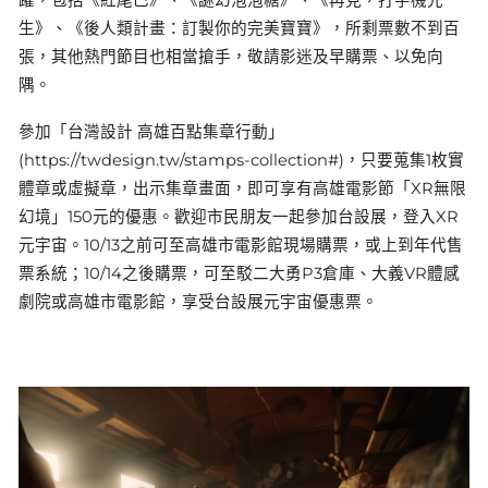
躍，包括《紅尾巴》、《謎幻泡泡糖》、《再見，打字機先
生》、《後人類計畫：訂製你的完美寶寶》，所剩票數不到百
張，其他熱門節目也相當搶手，敬請影迷及早購票、以免向
隅。
參加「台灣設計 高雄百點集章行動」
(https://twdesign.tw/stamps-collection#)，只要蒐集1枚實
體章或虛擬章，出示集章畫面，即可享有高雄電影節「XR無限
幻境」150元的優惠。歡迎市民朋友一起參加台設展，登入XR
元宇宙。10/13之前可至高雄市電影館現場購票，或上到年代售
票系統；10/14之後購票，可至駁二大勇P3倉庫、大義VR體感
劇院或高雄市電影館，享受台設展元宇宙優惠票。