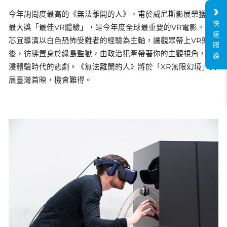
今年詢問度最高的《無法離開的人》，甫於威尼斯影展榮獲VR
快
最大獎「最佳VR體驗」，是今年度全球最重要的VR電影。陳
速
芯宜導演以白色恐怖受難者的經驗為主軸，讓觀眾帶上VR頭顯
服
後，彷彿置身於綠島監獄，由政治犯牽帶著你的主觀視角，沉
務
浸體驗時代的悲劇。《無法離開的人》將於「XR無限幻境」大
展臺灣首映，機會難得。