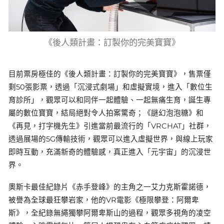
《後人類計畫：訂製你的完美寶寶》
目前票房極佳的《後人類計畫：訂製你的完美寶寶》，售票僅
剩50張影票，透過「沉浸式劇場」和虛擬實境，進入「數位生
育診所」，觀眾可以和同伴一起體驗、一起無痛生育，誕生專
屬的數位寶寶，結局絕對令人拍案驚奇；《謎幻泡泡糖》和
《再見，打字機先生》引進當前最流行的「VRCHAT」社群，
透過展場的5G傳輸技術，觀眾可以進入虛擬世界，與線上玩家
即時互動，充滿新奇的體驗感，真正進入「元宇宙」的沉浸世
界。
奧斯卡最佳紀錄片《赤手登峰》的主角之一艾力克斯霍諾德，
被譽為全球最狂攀岩家，他的VR電影《極限攀登：阿爾卑
斯》，全紀錄無繩獨攀阿爾卑斯山的過程，觀眾多視角的凌空