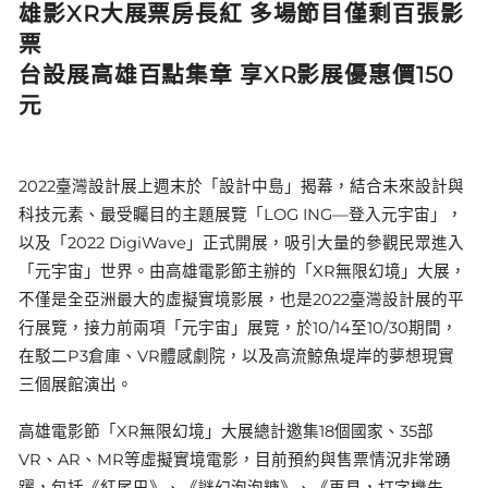
雄影XR大展票房長紅 多場節目僅剩百張影
票
台設展高雄百點集章 享XR影展優惠價150
元
2022臺灣設計展上週末於「設計中島」揭幕，結合未來設計與
科技元素、最受矚目的主題展覽「LOG ING—登入元宇宙」，
以及「2022 DigiWave」正式開展，吸引大量的參觀民眾進入
「元宇宙」世界。由高雄電影節主辦的「XR無限幻境」大展，
不僅是全亞洲最大的虛擬實境影展，也是2022臺灣設計展的平
行展覽，接力前兩項「元宇宙」展覽，於10/14至10/30期間，
在駁二P3倉庫、VR體感劇院，以及高流鯨魚堤岸的夢想現實
三個展館演出。
高雄電影節「XR無限幻境」大展總計邀集18個國家、35部
VR、AR、MR等虛擬實境電影，目前預約與售票情況非常踴