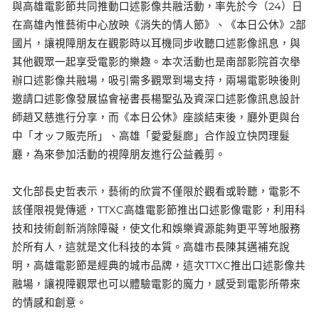
與高雄電影節共同推動口述影像共融活動，率先於今（24）日
在高雄內惟藝術中心放映《消失的情人節》、《本日公休》2部
國片，讓視障朋友在觀影時以耳機同步收聽口述影像訊息，與
其他觀眾一起享受電影的樂趣。本次活動也是南部影院首次舉
辦口述影像共融場，吸引需多觀眾到場支持，兩場電影映後則
邀請口述影像發展協會祕書長楊聖弘及資深口述影像訊息設計
師趙又慈進行分享，而《本日公休》座談結束後，廳外更與台
中「オッフ販売所」、高雄「愛愛髮廊」合作設立快閃理髮
廳，為來參加活動的視障朋友進行公益義剪。
文化部長史哲表示，藝術的欣賞不僅限於觀看或聆聽，電影不
該僅限視覺傳遞，TTXC高雄電影節推出口述影像電影，利用科
技和技術創新消除障礙，使文化和娛樂資源能夠更平等地服務
於所有人，這就是文化科技的本質。高雄市長陳其邁補充說
明，高雄電影節是經典的城市品牌，這次TTXC推出口述影像共
融場，讓視障觀眾也可以體驗電影的魔力，感受到電影所帶來
的情感和創意。