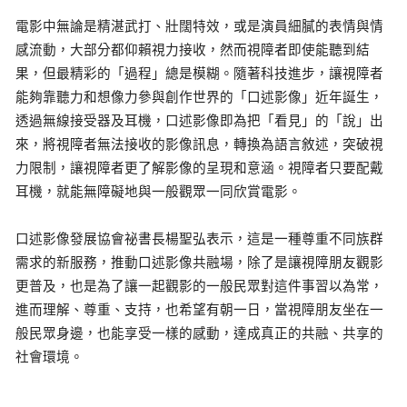
電影中無論是精湛武打、壯闊特效，或是演員細膩的表情與情
感流動，大部分都仰賴視力接收，然而視障者即使能聽到結
果，但最精彩的「過程」總是模糊。隨著科技進步，讓視障者
能夠靠聽力和想像力參與創作世界的「口述影像」近年誕生，
透過無線接受器及耳機，口述影像即為把「看見」的「說」出
來，將視障者無法接收的影像訊息，轉換為語言敘述，突破視
力限制，讓視障者更了解影像的呈現和意涵。視障者只要配戴
耳機，就能無障礙地與一般觀眾一同欣賞電影。
口述影像發展協會祕書長楊聖弘表示，這是一種尊重不同族群
需求的新服務，推動口述影像共融場，除了是讓視障朋友觀影
更普及，也是為了讓一起觀影的一般民眾對這件事習以為常，
進而理解、尊重、支持，也希望有朝一日，當視障朋友坐在一
般民眾身邊，也能享受一樣的感動，達成真正的共融、共享的
社會環境。