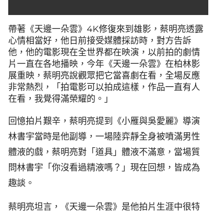
帶著《天邊一朵雲》4K修復來到雄影，蔡明亮透露
心情相當好，他日前接受媒體採訪時，對方告訴
他，他的電影現在全世界都在映演，以前拍的劇情
片一直在各地播映，今年《天邊一朵雲》在柏林影
展重映，蔡明亮說觀眾把它當喜劇在看，全場反應
非常熱烈，「拍電影可以拍成這樣，作品一直有人
在看，我覺得滿榮耀的。」
回憶拍片艱辛，蔡明亮提到《小雁與吳愛麗》導演
林書宇當時是他副導，一場陸弈靜全身被噴滿男性
體液的戲，蔡明亮對「道具」體液不滿意，當場質
問林書宇「你沒看過精液嗎？」現在回想，皆成為
趣談。
蔡明亮坦言，《天邊一朵雲》是他拍片生涯中很特