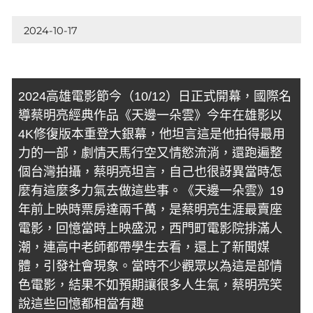
2024-10-17
2024高雄電影節今（10/12）日正式開幕，國際名
導蔡明亮經典作品《天邊一朵雲》今年在雄影以
4K修復版本重登大銀幕，他坦言這是他拍得最用
力的一部，劇情天馬行空又情慾流淌，還跑遍整
個台灣拍攝，蔡明亮坦言，自己也很訝異當時怎
麼有這麼多力氣去做這些事。《天邊一朵雲》19
年前上映時票房達兩千萬，是蔡明亮生涯最賣座
電影，回憶當時上映盛況，西門町電影院排滿人
潮，連高中老師都帶學生去看，還上了新聞媒
體，引發社會現象。當時不少觀眾以為這是部情
色電影，結果不如預期讓很多人生氣，蔡明亮笑
說這些回憶都相當有趣