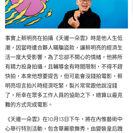
事實上蔡明亮在拍攝《天邊一朵雲》時是他人生低
潮，因當時遭合夥人瞞騙盜款，讓蔡明亮的經濟生
活一度大受影響，為了忘卻不開心的情緒，他將所
有精力投身拍攝，且輔導金有時間限制，不得不趕
快拍，本來他想要提告，但可能會沒錢拍電影，蔡
明亮坦言拍片時經濟吃緊，製片常常跟他說沒錢
了，所幸在眾多工作人員的協助之下，總算以最克
難的方式完成電影。
《天邊一朵雲》在10月13日下午，將在內惟藝術中
心舉行特別活動，包含華麗歌舞秀，由變裝皇后跩