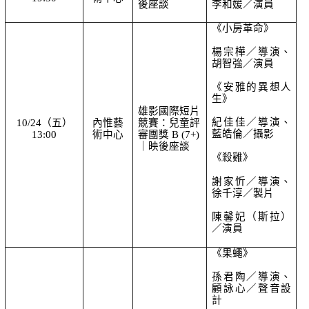
後座談
李和媛／演員
《小房革命》
楊宗樺／導演、
胡智強／演員
《安雅的異想人
生》
雄影國際短片
紀佳佳／導演、
10/24（五）
內惟藝
競賽：兒童評
藍皓倫／攝影
13:00
術中心
審團獎 B (7+)
｜映後座談
《殺雞》
謝家忻／導演、
徐千淳／製片
陳馨妃（斯拉）
／演員
《果蠅》
孫君陶／導演、
顧詠心／聲音設
計