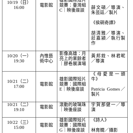
10/19（日）
電影館
競賽：臺灣組 
16:00
薛文碩／導演、
C｜映後座談
朱芸廷／製片
《侯硐奇譚》
胡清雅／導演、
莊嘉潁／執行製
作
影像高雄：月
10/20（一）
內惟藝
黃邦銓、林君昵
亮上的業餘者
19:30
術中心
／導演
｜膠卷展演場
《母愛是一頭
雄影國際短片
牛》
10/21（二）
電影館
競賽：國際組 
17:00
E｜映後座談
Patricia Gomes／
製片
10/21（二）
滾動的玻璃珠
宇賀那健一／導
電影館
19:10
｜映後座談
演
雄影國際短片
《詩人》
10/22（三）
電影館
競賽：國際組 
15:00
G｜映後座談
林育嫺／攝影