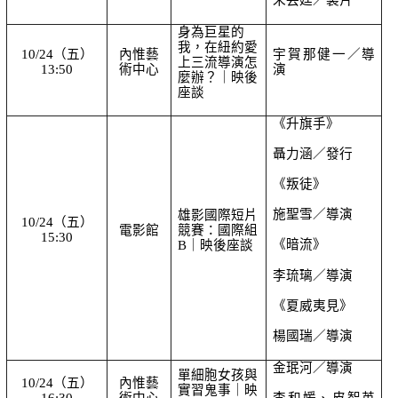
身為巨星的
我，在紐約愛
10/24（五）
內惟藝
宇賀那健一／導
上三流導演怎
13:50
術中心
演
麼辦？｜映後
座談
《升旗手》
聶力涵／發行
《叛徒》
施聖雪／導演
雄影國際短片
10/24（五）
電影館
競賽：國際組 
15:30
《暗流》
B｜映後座談
李琉璃／導演
《夏威夷見》
楊國瑞／導演
金珉河／導演
單細胞女孩與
10/24（五）
內惟藝
實習鬼事｜映
16:30
術中心
李和媛、皮智英