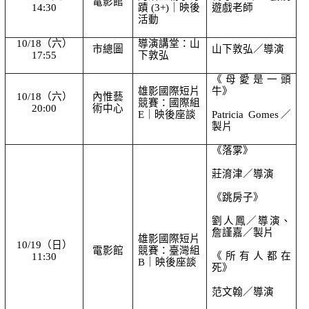
電影館
14:30
蹟 (3+)｜映後
遊戲老師
活動
10/18（六）
導演講堂：山
市總圖
山下敦弘／導演
17:55
下敦弘
《母愛是一頭
雄影國際短片
牛》
10/18（六）
內惟藝
競賽：國際組 
20:00
術中心
E｜映後座談
Patricia Gomes／
製片
《落雺》
莊淯津／導演
《跳房子》
劉人鳳／導演、
詹謹嘉／製片
雄影國際短片
10/19（日）
電影館
競賽：臺灣組 
《所有人都在
11:30
B｜映後座談
死》
范文翰／導演