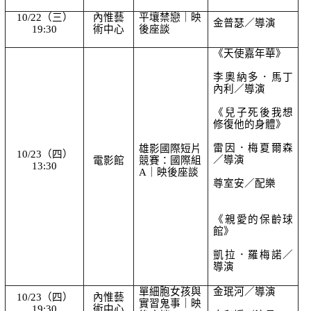
10/22（三）
內惟藝
平壤禁戀｜映
金普瑟／導演
19:30
術中心
後座談
《天使嘉年華》
李奧納多．馬丁
內利／導演
《兒子死後我想
修復他的身體》
雷因．梅夏爾森
雄影國際短片
10/23（四）
／導演
電影館
競賽：國際組 
13:30
A｜映後座談
尊室安／配樂
《親愛的保齡球
館》
凱拉．羅梅諾／
導演
單細胞女孩與
金珉河／導演
10/23（四）
內惟藝
實習鬼事｜映
19:30
術中心