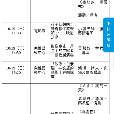
《夜航的一場儀
式》
潘勁／導演
孩子幻想國：
10/19（日）
神奇夥伴歡樂
小強老師／腹語
快
電影館
14:30
頌 (7+)｜映後
藝術老師
速
活動
服
務
影像高雄：月
10/19（日）
內惟藝
黃邦銓、林君昵
亮上的業餘者
14:50
術中心
／導演
｜膠卷展演場
「致敬．白景
10/19（日）
內惟藝
瑞」—慾望的
鴻鴻／詩人、劇
15:20
術中心
藝術
｜專題講
場及電影編導
座
《Ａ面：我的一
天》
温景輝／導演、
蔡承桓／演員
《浮游物》
雄影國際短片