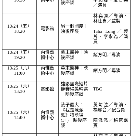
後座談
／演員
林奕彊／導演、
林仕肯／監製
10/24（五）
另一個國度｜
電影館
18:20
映後座談
Taha Long／製
片、李永為／演
員
10/24（五）
內惟藝
幕末醫神｜映
緒方明／導演
19:20
術中心
後座談
10/25（六）
內惟藝
幕末醫神｜映
緒方明／導演
11:00
術中心
後座談
雄影國際短片
10/25（六）
電影館
競賽得獎精選
TBC
13:30
｜映後座談
孩子最大：
黃勻弦／導演、
《我是陳派
楊麗音／配音員
10/25（六）
內惟藝
派》特映場
14:00
術中心
(3+)｜映後座
陳派派／秘密嘉
談
賓
林奕彊／導演、