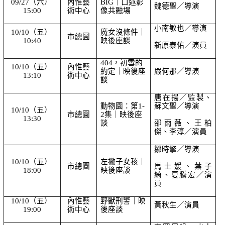
09/27（六） 
內惟藝
BIG｜口述影
魏德聖／導演
15:00
術中心
像共融場
小南敏也／導演
10/10（五） 
魔女沒條件｜
市總圖
10:40
映後座談
新原泰佑／演員
404，初雪的
10/10（五） 
內惟藝
約定｜映後座
嚴何那／導演
13:10
術中心
談
唐在揚／監製、
動物園：第1-
蘇文聖／導演
10/10（五） 
市總圖
2集｜映後座
13:30
談
邵雨薇、王柏
傑、李淳／演員
鄒時擎／導演
10/10（五） 
左撇子女孩｜
市總圖
馬士媛、葉子
18:00
映後座談
綺、夏騰宏／演
員
10/10（五） 
內惟藝
野獸刑警｜映
黃秋生／演員
19:00
術中心
後座談