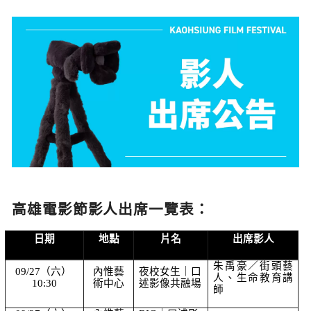
高雄電影節影人出席一覽表：
日期
地點
片名
出席影人
朱禹豪／街頭藝
09/27（六） 
內惟藝
夜校女生｜口
人、生命教育講
10:30
術中心
述影像共融場
師