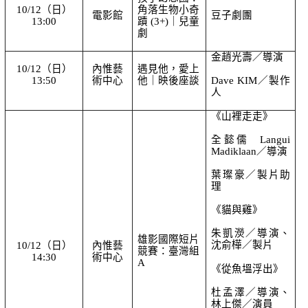
10/12（日）
角落生物小奇
電影館
豆子劇團
13:00
蹟 (3+)｜兒童
劇
金趙光壽／導演
10/12（日）
內惟藝
遇見他，愛上
13:50
術中心
他｜映後座談
Dave KIM／製作
人
《山裡走走》
全懿儒  Langui 
Madiklaan／導演
葉璨豪／製片助
理
《貓與雞》
朱凱濙／導演、
雄影國際短片
沈俞樺／製片
10/12（日）
內惟藝
競賽：臺灣組 
14:30
術中心
A
《從魚塭浮出》
杜孟澤／導演、
林上傑／演員