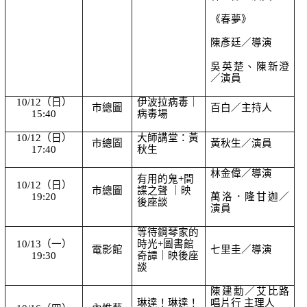
《春夢》
陳彥廷／導演
吳英楚、陳新澄
／演員
10/12（日）
伊波拉病毒｜
市總圖
百白／主持人
15:40
病毒場
10/12（日）
大師講堂：黃
市總圖
黃秋生／演員
17:40
秋生
林金偉／導演
有用的鬼+間
10/12（日）
市總圖
諜之聲 ｜映
19:20
萬洛．隆甘迦／
後座談
演員
等待鋼琴家的
10/13（一）
時光+圖書館
電影館
七里圭／導演
19:30
奇譚｜映後座
談
陳建勳／艾比路
琳達！琳達！
唱片行 主理人