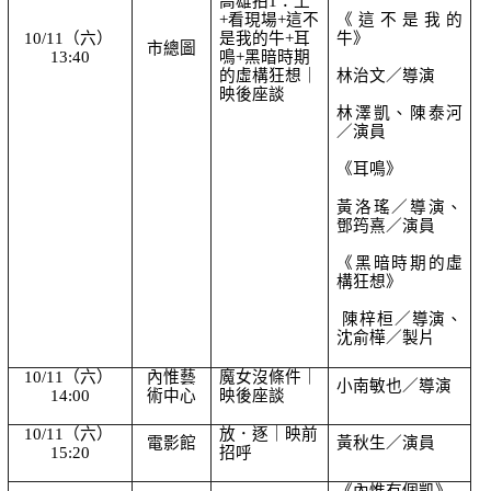
高雄拍1：工
+看現場+這不
《這不是我的
10/11（六） 
是我的牛+耳
牛》
市總圖
13:40
鳴+黑暗時期
的虛構狂想｜
林治文／導演
映後座談
林澤凱、陳泰河
／演員
《耳鳴》
黃洛瑤／導演、
鄧筠熹／演員
《黑暗時期的虛
構狂想》
 陳梓桓／導演、
沈俞樺／製片
10/11（六） 
內惟藝
魔女沒條件｜
小南敏也／導演
14:00
術中心
映後座談
10/11（六） 
放．逐｜映前
電影館
黃秋生／演員
15:20
招呼
《內惟有個凱》