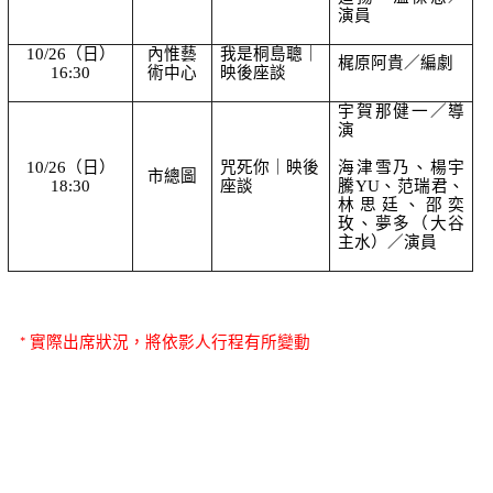
演員
10/26（日）
內惟藝
我是桐島聰｜
梶原阿貴／編劇
16:30
術中心
映後座談
宇賀那健一／導
演
10/26（日）
咒死你｜映後
海津雪乃、楊宇
市總圖
18:30
座談
騰YU、范瑞君、
林思廷、邵奕
玫、夢多（大谷
主水）／演員
* 實際出席狀況，將依影人行程有所變動