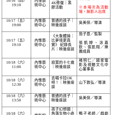
10/16（四）
內惟藝
4K修復｜黑
19:10
術中心
膠活動
※本場次為活動
場，無影人出席
10/17（五）
內惟藝
普通的孩子｜
吳美保／導演
19:00
術中心
映後座談
翁子恩／監製
《大象體操：
10/17（五）
內惟藝
比夢境更真
張凱婷、涂嘉
19:10
術中心
實》 紀錄長
欽、張凱翔／樂
片｜映後座談
團成員
褚明仁／國家電
10/18（六）
內惟藝
寂寞的十七歲
影及視聽文化中
11:00
術中心
｜映後座談
心董事長
去唱卡拉OK
10/18（六）
內惟藝
吧！｜映後座
山下敦弘／導演
12:30
術中心
談
10/18（六）
內惟藝
普通的孩子｜
吳美保／導演
13:50
術中心
映後座談
孩子幻想國：
10/18（六）
角落生物小奇
鴨子老師／戲劇