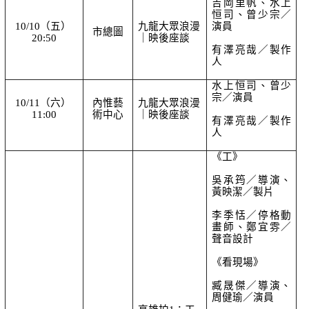
吉岡里帆、水上
恒司、曾少宗／
10/10（五） 
九龍大眾浪漫
演員
市總圖
20:50
｜映後座談
有澤亮哉／製作
人
水上恒司、曾少
宗／演員
10/11（六） 
內惟藝
九龍大眾浪漫
11:00
術中心
｜映後座談
有澤亮哉／製作
人
《工》
吳承筠／導演、
黃映潔／製片
李季恬
／
停格動
畫師、鄭宜雰
／
聲音設計
《看現場》
臧晟傑／導演、
周健瑜／演員