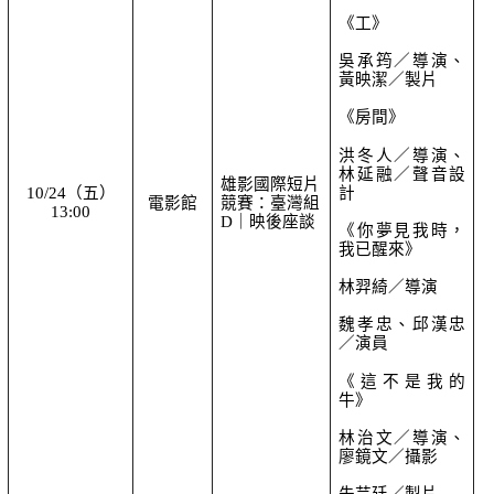
《工》
吳承筠／導演、
黃映潔／製片
《房間》
洪冬人／導演、
林延融／聲音設
雄影國際短片
10/24（五）
計
電影館
競賽：臺灣組 
13:00
D｜映後座談
《你夢見我時，
我已醒來》
林羿綺／導演
魏孝忠
、邱漢忠
／演員
《這不是我的
牛》
林治文／導演、
廖鏡文／攝影
朱芸廷／製片