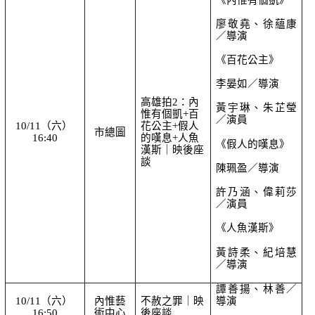
廖敬堯、徐蘊康
／導演
《百花公主》
李晏如／導演
高雄拍2：內
黃宇琳、朱芷瑩
惟有個凱+百
／演員
10/11（六） 
花公主+假人
市總圖
16:40
的嘆息+人魚
《假人的嘆息》
漢斯｜映後座
談
陳珮盈／導演
許乃涵、偉莉莎
／演員
《人魚漢斯》
黃詩柔、紀培慧
／導演
譚善揚、林善／
10/11（六） 
內惟藝
不赦之罪｜映
導演
16:50
術中心
後座談