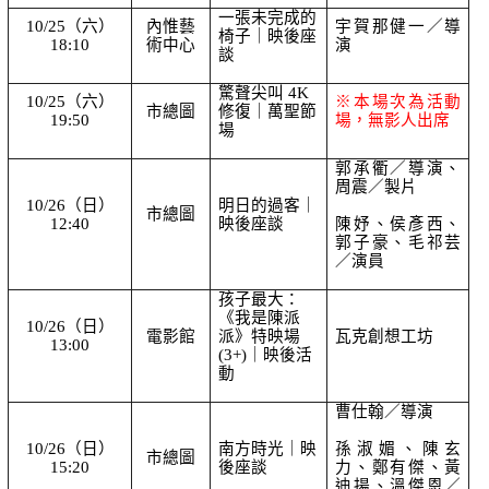
一張未完成的
10/25（六）
內惟藝
宇賀那健一／導
椅子｜映後座
18:10
術中心
演
談
驚聲尖叫 4K
10/25（六）
※本場次為活動
市總圖
修復｜萬聖節
19:50
場，無影人出席
場
郭承衢／導演、
周震／製片
10/26（日）
明日的過客｜
市總圖
12:40
映後座談
陳妤、侯彥西、
郭子豪、毛祁芸
／演員
孩子最大：
《我是陳派
10/26（日）
電影館
派》特映場
瓦克創想工坊
13:00
(3+)｜映後活
動
曹仕翰／導演
10/26（日）
南方時光｜映
孫淑媚、陳玄
市總圖
15:20
後座談
力、鄭有傑、黃
迪揚、溫傑恩／