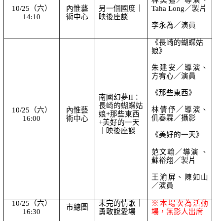
10/25（六）
內惟藝
另一個國度｜
Taha Long／製片
14:10
術中心
映後座談
李永為／演員
《長崎的蝴蝶姑
娘》
朱建安／導演、
方宥心／演員
《那些東西》
南國幻夢II：
長崎的蝴蝶姑
林倩伃／導演、
10/25（六）
內惟藝
娘+那些東西
仉春霖／攝影
16:00
術中心
+美好的一天
｜映後座談
《美好的一天》
范文翰／導演 、
蘇裕翔／製片
王渝屏、陳如山
／演員
10/25（六）
未完的情歌｜
※本場次為活動
市總圖
16:30
勇敢說愛場
場，無影人出席