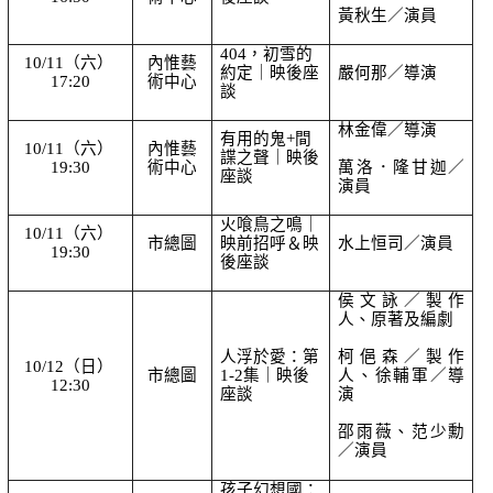
黃秋生／演員
404，初雪的
10/11（六） 
內惟藝
約定｜映後座
嚴何那／導演
17:20
術中心
談
林金偉／導演
有用的鬼+間
10/11（六） 
內惟藝
諜之聲｜映後
19:30
術中心
萬洛．隆甘迦／
座談
演員
火喰鳥之鳴｜
10/11（六） 
市總圖
映前招呼＆映
水上恒司／演員
19:30
後座談
侯文詠
／
製作
人、原著及編劇
人浮於愛：第
柯俋森／製作
10/12（日） 
市總圖
1-2集｜映後
人、
徐輔軍
／
導
12:30
座談
演
邵雨薇、范少勳
／演員
孩子幻想國：