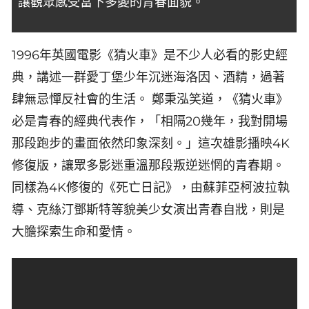
讓觀眾感受當下多變的青春面貌。
1996年英國電影《猜火車》是不少人必看的影史經
典，講述一群愛丁堡少年沉迷海洛因、酒精，過著
肆無忌憚反社會的生活。 鄭秉泓笑道，《猜火車》
必是青春的經典代表作，「相隔20幾年，我對開場
那段跑步的畫面依然印象深刻。」這次雄影播映4K
修復版，讓眾多影迷重溫那段叛逆迷惘的青春期。
同樣為4K修復的《死亡日記》，由蘇菲亞柯波拉執
導、克絲汀鄧斯特等貌美少女演出青春自戕，則是
大膽探索生命和愛情。