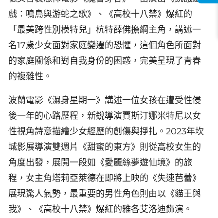
戲：鳴鳥與游蛇之歌》、《高校十八禁》爆紅的
「最美跨性別模特兒」杭特薛佛擔綱主角，講述一
名17歲少女面對家庭變遷的恐懼，這個角色所面對
的家庭關係和對自我身份的困惑，完美呈現了青春
的複雜性。
波蘭電影《濕身星期一》講述一位女孩在遭受性侵
後一年的心路歷程，新銳導演賈斯汀娜米特尼以女
性視角詩意描繪少女經歷的創傷與掙扎。2023年坎
城影展導演雙週片《甜蜜的東方》則從高校女生的
角度出發，展開一段如《愛麗絲夢遊仙境》的旅
程，女主角塔莉亞萊德在即將上映的《失速芭蕾》
展現驚人氣勢，最重要的男性角色則由以《貓王與
我》、《高校十八禁》爆紅的雅各艾洛迪飾演。