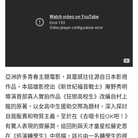
亞洲許多青春主題電影，其靈感往往源自日本影視
作品，本屆雄影挖出《新世紀福音戰士》庵野秀明
導演首部真人實拍作品《狂戀高校生》改編自村上
龍的原著，以女高中生援助交際為題材，深入探討
自我販賣和物質主義。至於在《去唱卡拉OK吧！》
有驚人表現的齋藤潤，這回則與天才童星松藤史恩
在《巡演轉學生》中搭檔，該片由一名轉學生的視