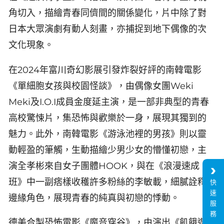
角切入，描繪青春同儕間的關係變化，片中除了對
日本大眾演劇有動人刻畫，亦捕捉到地下偶像的次
文化現象。
在2024年富川奇幻影展引發炸裂好評的南韓電影
《單細胞女孩與校園怪談》，由偶像女團Weki
Meki及I.O.I成員金度延主演，是一部非典型的青春
高校驚悚片，集恐怖與歡樂於一身，展現其獨到的
魅力。此外，南韓電影《游泳池裡的男孩》則以靈
動輕盈的筆觸，生動描繪少男少女的懵懂初戀，主
演全孝彬來自女子團體HOOK，與在《浪漫速成
班》中一副痞樣收穫許多粉絲的李敏載，細膩詮釋
快
速
邊緣角色，展現青春的純真與初戀的悸動。
服
務
德美合製恐怖電影《魔音穿谷》，由演出《飢餓遊