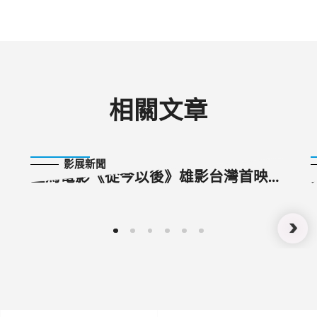
相關文章
2024-10-25
影展新聞
金馬電影《從今以後》雄影台灣首映
金獎導演楊曜愷、準影后區嘉雯齊聚高
雄