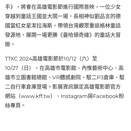
手》，將會在高雄電影節進行國際首映，一位少女
穿越到童話王國並大鬧一場，長相神似劉品言的德
國當紅女星潔拉海斯，帶領台灣觀眾重返格林童話
發源地，展開一場更勝《曼哈頓奇緣》的童話大冒
險。
TTXC 2024高雄電影節於10/12（六）至
10/27（日），在高雄市電影館、內惟藝術中心、高
雄市立圖書館總館、VR體感劇院、駁二P3倉庫、駁
二自行車倉庫登場。影展資訊鎖定高雄電影節官方
網站（www.kff.tw）、Instagram與Facebook粉
絲專頁。