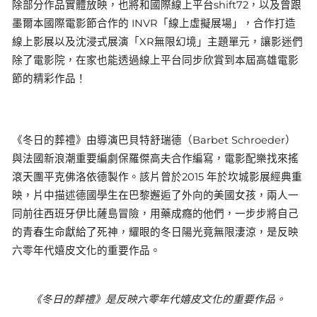
除部分作品實體放映，也將和國際線上平台shift72，以及曾跟
墨爾本國際電影節合作的 INVR「線上虛擬展場」，合作打造
線上影展以及沈浸式展演「XR無限幻境」主題單元，讓影迷們
除了電影院，在家也能透過線上平台同步欣賞到本屆高雄電影
節的精彩作品！
《冬日的葬禮》由導演巴貝特舒瑞德（Barbet Schroeder）
與法國新浪潮重要編劇保羅傑高夫合作編寫，電影配樂找來搖
滾天團平克佛洛依德製作。該片曾於2015 年於坎城影展經典重
映，片中描述德國學生在巴黎邂逅了外向的美國女孩，兩人一
同前往西班牙伊比薩島冒險，用藥成癮的他們，一步步將自己
的青春生命獻給了死神，耀眼的冬日陽光竟無限淒涼，是反映
六零年代嬉皮文化的重要作品。
《冬日的葬禮》是反映六零年代嬉皮文化的重要作品。