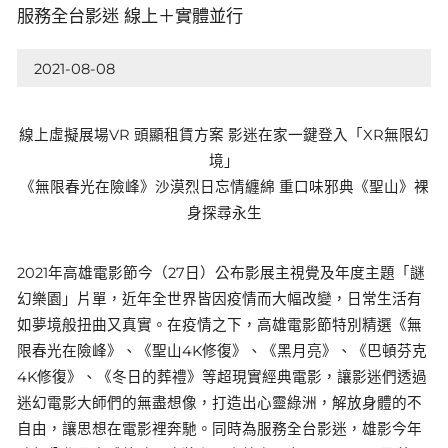
服務全台影迷 線上＋實體並行
2021-08-08
線上虛擬展場VR 頭顯租賃方案 影迷在家一鍵登入「XR無限幻
境」
《無限春光在險峰》沙漠烈日忘情纏綿 重口味邪典《聖山》裸
身探尋永生
2021年高雄電影節今（27日）公布影展主視覺及年度主題「謎
幻樂園」片單，近年全世界皆因疫情而大幅改變，日常生活有
如夢境般扭曲又真實。在疫情之下，高雄電影節特別精選《無
限春光在險峰》、《聖山4K修復》、《黑月亮》、《巴頓芬克
4K修復》、《冬日的葬禮》等超現實經典電影，讓影迷們透過
迷幻電影大師們的無盡想像，打造出心靈綠洲，解放身體的不
自由，讓思想在電影裡奔馳。同時為服務全台影迷，雄影今年