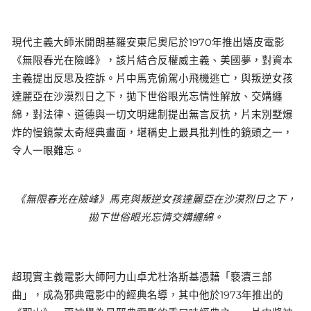
現代主義大師米開朗基羅安東尼奧尼於1970年推出嬉皮電影
《無限春光在險峰》，該片結合反權威主義、美國夢，對資本
主義提出反思及控訴。片中馬克偷駕小飛機逃亡，與叛逆女孩
達麗亞在沙漠烈日之下，拋下世俗眼光忘情性解放、交媾纏
綿，對法律、道德與一切文明建制提出無言反抗，片末別墅爆
炸的慢鏡蒙太奇經典畫面，堪稱史上最具批判性的鏡頭之一，
令人一眼難忘。
《無限春光在險峰》馬克與叛逆女孩達麗亞在沙漠烈日之下，
拋下世俗眼光忘情交媾纏綿。
超現實主義電影大師阿力山卓尤杜洛斯基憑藉「褻瀆三部
曲」，成為邪典電影中的經典名導，其中他於1973年推出的