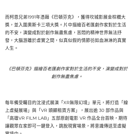
而柯恩兄弟1991年憑藉《巴頓芬克》，獲得坎城影展金棕櫚大
獎，並入圍奧斯卡三項大獎。片中描繪百老匯劇作家對於生活
的不安，演變成對於創作無盡焦慮，苦悶的精神世界無法抒
發，大腦游離於虛實之間，似真似假的情節彷如血淋淋的真實
人生。
《巴頓芬克》描繪百老匯劇作家對於生活的不安，演變成對於
創作無盡焦慮。
每年備受矚目的沈浸式展演「XR無限幻境」單元，將打造「線
上虛擬展場」與「VR 頭顯租賃方案」，展出逾 30 部作品與
「高雄VR FILM LAB」五部原創電影 VR 作品全台首映，期待
讓觀眾在家即可一鍵登入，跳脫現實場景，將意識傳送至虛擬
實境中。