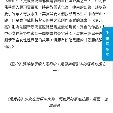
《聖山》，更被譽為是邪典電影的重口味經典之一，片中將神
秘學帶入超現實電影，將宗教儀式化為一連串的幻象，誤以為
要引導眾人尋找永生，其實是要人們找尋自己生命中的聖山，
饒舌巨星肯伊威斯特曾公開尊之為創作靈感的源泉。《黑月
亮》則為法國新浪潮巨匠路易馬盧最超現實、異色的作品，片
中少女在荒野中來到一間詭異的豪宅莊園，展開一連串奇遇，
快
劇情隱含女性性覺醒的故事，情節有如暗黑版的《愛麗絲夢遊
速
仙境》。
服
務
《聖山》將神秘學帶入電影中，是邪典電影中的經典作品之
一。
《黑月亮》少女在荒野中來到一間詭異的豪宅莊園，展開一連
串奇遇。