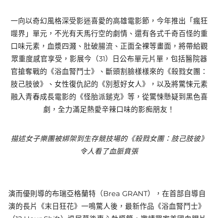
一向以奇幻風格深受影迷喜愛的高雄電影節，今年推出「瘋狂
噬界」單元，不光有天馬行空的劇情、還有各式千奇百怪的重
口味元素，血漿四濺、肚破腸流、正面全裸等畫面，將帶給觀
眾重度感官享受，影展今（31）日公布單元片單，包括醫院器
官搶奪戰的《浴血腎鬥士》、斷頭割臉樣樣來的《殺戮女團：
肢己肢彼》、女性復仇記的《別惹好女人》，以及將驚悚元素
融入青春成長電影的《怪胎派鎚克》等，從驚悚懸疑到黑色喜
劇，全力滿足熱愛辛辣口味的影痴朋友！
描述女子樂團被綁架到生存競技場的《殺戮女團：肢己肢彼》
令人看了血脈賁張
演而優則導的布瑞亞格蘭特（Brea GRANT），在首部自導自
演的長片《末日狂花》一鳴驚人後，最新作品《浴血腎鬥士》