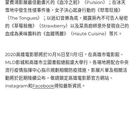
蒙費鴻影展最佳動畫片的《血冷之前》（Pulsion）；在冰天
雪地中發生性侵事件後，女子決心起身行動的《怒雪狂燒》
（The Tongues）；以迷幻音樂為底，揭露房內不可告人祕密
的《草莓殺機》（Strawberry）以及菜鳥廚師意外發現自己的
血成為美味醬料的《血腥瑪麗》（Haute Cuisine）等片。
2020高雄電影節將於10月16日至11月1日，在高雄市電影館、
MLD影城和高雄市立圖書館總館盛大舉行，各場地將配合中央
流行疫情指揮中心指示規劃相關防疫措施，影展片單及相關活
動將於近期陸續公布，敬請鎖定高雄電影節官方網站、
instagram
和
Facebook
得知最新資訊。