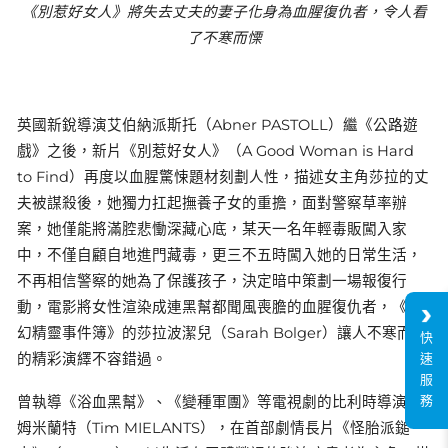
《別惹好女人》將失去丈夫的妻子化身為血腥復仇者，令人看
了不寒而慄
英國新銳導演艾伯納派斯托（Abner PASTOLL）繼《公路遊
戲》之後，新片《別惹好女人》（A Good Woman is Hard
to Find）再度以血腥驚悚題材刻劃人性，描述女主角莎拉的丈
夫被謀殺後，她獨力扛起撫養子女的重擔，面對警察草率辦
案，她僅能將滿腔悲慟深藏心底，某天一名年輕毒販闖入家
中，不僅自顧自地進門藏毒，更三不五時闖入她的日常生活，
不再相信警察的她為了保護孩子，決定暗中策劃一場報復行
動，電影將女性渲染成連黑幫都聞風喪膽的血腥復仇者，《奇
幻精靈事件簿》的莎拉波潔兒（Sarah Bolger）讓人不寒而慄
快
的精彩演繹不容錯過。
速
服
務
曾執導《浴血黑幫》、《變種軍團》等電視劇的比利時導演提
姆米蘭特（Tim MIELANTS），在首部劇情長片《怪胎派鎚