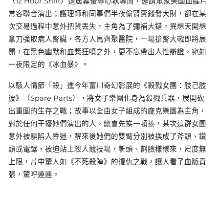
（12 Hour Shift）退居幕後專心執導筒，邀請眾家美國血腥片
常客聯合演出；護理師和同事們半夜偷腎賣錢發大財，卻在某
次交易過程中意外把貨丟失，主角為了彌補大錯，異想天開想
拿刀強取病人腎臟，各方人馬齊聚醫院，一場搶腎大戰即將展
開，在黑色幽默和血漿狂噴之外，更不忘帶出人性辯證，宛如
一夜限定的《冰血暴》。
以駭人情節「殺」進今年富川奇幻影展的《殺戮女團：肢己肢
彼》（Spare Parts），將女子樂團化身為殺戮兵器，展開砍
出重圍的生存之戰；故事以全由女子組成的龐克樂團為主角，
對於任何干擾她們演出的人，總會先挨一頓揍，某次這群女團
意外被騙陷入昏迷，醒來後她們的雙臂分別被換成了斧頭、鑽
頭或電鋸，被迫站上殺人競技場，斬頭、割臉樣樣來，尺度無
上限，片中驚人如《不死殺陣》的復仇之戰，讓人看了血脈賁
張，驚呼連連。