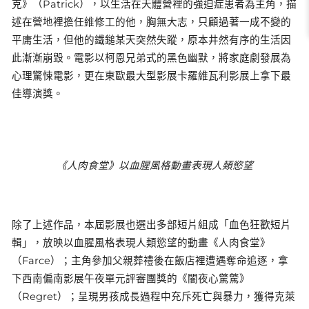
克》（Patrick），以生活在天體營裡的強迫症患者為主角，描
述在營地裡擔任維修工的他，胸無大志，只顧過著一成不變的
平庸生活，但他的鐵鎚某天突然失蹤，原本井然有序的生活因
此漸漸崩毀。電影以柯恩兄弟式的黑色幽默，將家庭劇發展為
心理驚悚電影，更在東歐最大型影展卡羅維瓦利影展上拿下最
佳導演獎。
《人肉食堂》以血腥風格動畫表現人類慾望
除了上述作品，本屆影展也選出多部短片組成「血色狂歡短片
輯」，放映以血腥風格表現人類慾望的動畫《人肉食堂》
（Farce）；主角參加父親葬禮後在飯店裡遭遇奪命追逐，拿
下西南偏南影展午夜單元評審團獎的《闇夜心驚驚》
（Regret）；呈現男孩成長過程中充斥死亡與暴力，獲得克萊