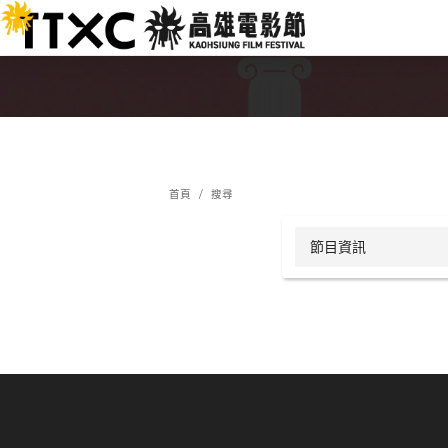
跳
:::
到
主
要
內
容
:::
首頁
搜尋