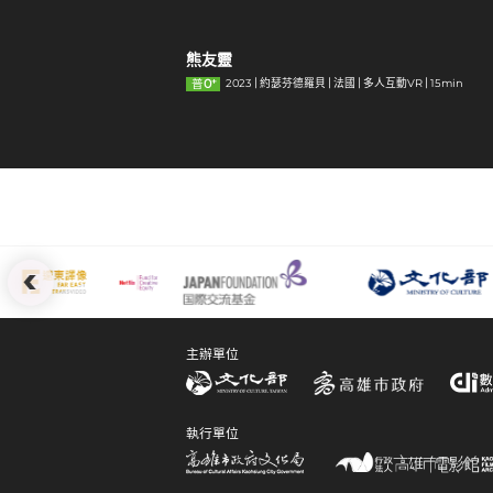
熊友靈
0
+
普
2023
約瑟芬德羅貝
法國
多人互動VR
15min
:::
主辦單位
執行單位