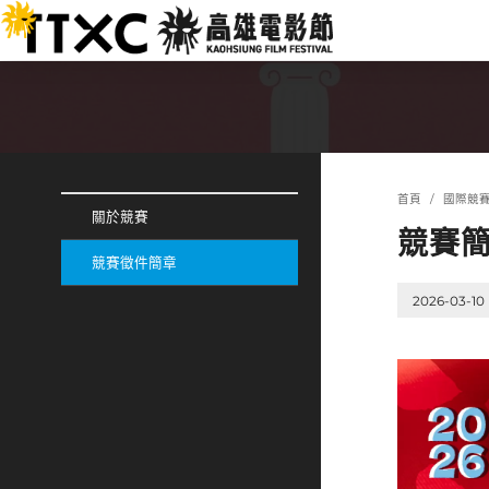
跳
:::
到
主
要
內
容
:::
:::
首頁
國際競
關於競賽
競賽
競賽徵件簡章
2026-03-10