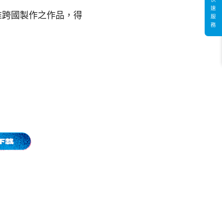
速
惟跨國製作之作品，得
服
務