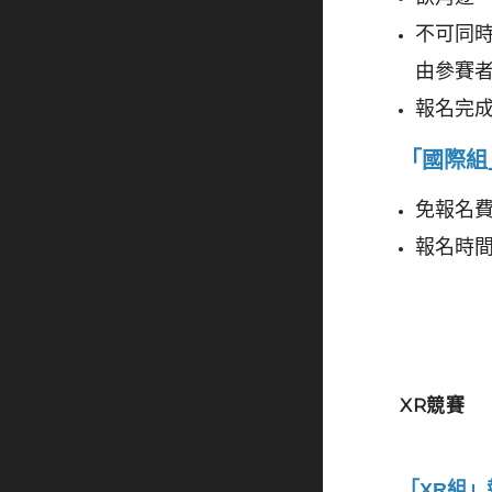
不可同
由參賽
報名完
「國際組
免報名費用
報名時
XR競賽
「XR組」