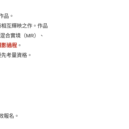
作品。
術相互輝映之作。作品
混合實境（MR）、
觀影過程
。
優先考量資格。
效報名。