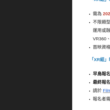
需為 
20
不限類
運用或融
VR36
首映資
「XR組」
早鳥報
最終報
請於 
Fil
報名者需