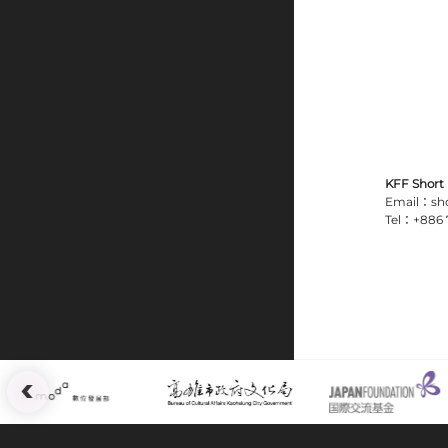
KFF Short
Email：sho
Tel：+886 7