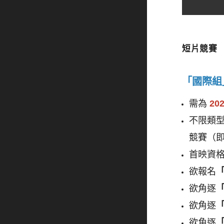
短片競賽
「國際組
需為 
20
不限類型
競賽（
首映資
欲報名
欲角逐
欲角逐
欲角逐