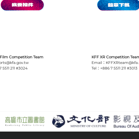
 Film Competition Team
KFF XR Competition Tea
rts@kfa.gov.tw
Email：KFFXRteam@kfa.
 5511 211 #3024
Tel：+886 7 5511 211 #3013