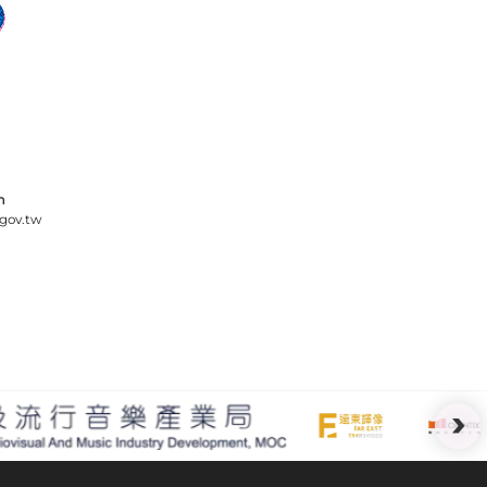
m
gov.tw